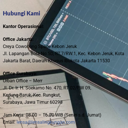
Hubungi Kami
Kantor Operasional:
Office Jakarta:
Creya Coworking Space Kebon Jeruk
Jl. Lapangan Bola No.5D, RT.7/RW.1, Kec. Kebon Jeruk, Kota
Jakarta Barat, Daerah Khusus Ibukota Jakarta 11530
Office Surabaya:
Urban Office – Merr
Jl. Dr. Ir. H. Soekarno No. 470, RT 02/RW 09,
Kedung Baruk, Kec. Rungkut,
Surabaya, Jawa Timur 60298
Jam Kerja: 08.00 – 16.00 WIB (Senin s.d. Jumat)
Email:
lensa@lensalingkungan.com