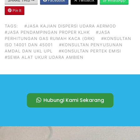
SHARE THIS
Facebook
Twitter/X
WhatsApp
Pin It
TAGS:
#JASA KAJIAN DISPERSI UDARA AERMOD
#JASA PENDAMPINGAN PROPER KLHK
#JASA
PERHITUNGAN GAS RUMAH KACA (GRK)
#KONSULTAN
ISO 14001 DAN 45001
#KONSULTAN PENYUSUNAN
AMDAL DAN UKL UPL
#KONSULTAN PERTEK EMISI
#SEWA ALAT UKUR UDARA AMBIEN
Hubungi Kami Sekarang