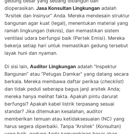
gedung besar yang sedang dibangun dan
dioperasikan.
Jasa Konsultan Lingkungan
adalah
“Arsitek dan Insinyur” Anda. Mereka mendesain struktur
bangunan agar kuat (legal), menentukan material yang
ramah lingkungan (teknis), dan memastikan sistem
ventilasi udara berfungsi baik (Pertek Emisi). Mereka
bekerja setiap hari untuk memastikan gedung tersebut
layak huni dan nyaman.
Di sisi lain,
Auditor Lingkungan
adalah “Inspektur
Bangunan” atau “Petugas Damkar” yang datang secara
berkala. Mereka membawa daftar periksa (
checklist
)
dan tidak peduli seberapa bagus janji arsitek Anda;
mereka hanya melihat fakta. Apakah pintu darurat
berfungsi? Apakah kabel listrik terpasang sesuai
standar? Jika ditemukan kesalahan, auditor
memberikan temuan atau ketidaksesuaian (NC) yang
harus segera diperbaiki. Tanpa “Arsitek” (Konsultan)
yang baik, gedung Anda kemungkinan besar akan