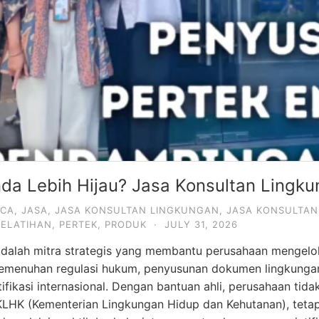
a Lebih Hijau? Jasa Konsultan Lingku
ACA
,
JASA
,
JASA KONSULTAN LINGKUNGAN
,
JASA KONSULTAN
PELATIHAN
,
PERTEK
,
PRODUK
·
JULY 31, 2026
dalah mitra strategis yang membantu perusahaan mengelo
 pemenuhan regulasi hukum, penyusunan dokumen lingkung
tifikasi internasional. Dengan bantuan ahli, perusahaan ti
LHK (Kementerian Lingkungan Hidup dan Kehutanan), tetapi