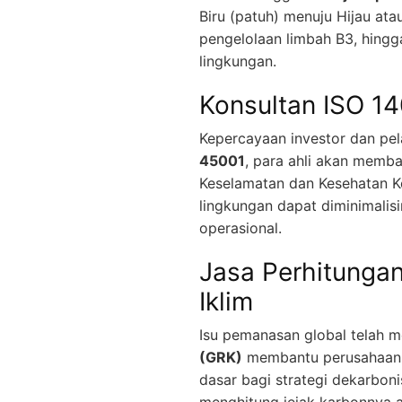
Biru (patuh) menuju Hijau ata
pengelolaan limbah B3, hing
lingkungan.
Konsultan ISO 1
Kepercayaan investor dan pel
45001
, para ahli akan memb
Keselamatan dan Kesehatan Ke
lingkungan dapat diminimalis
operasional.
Jasa Perhitunga
Iklim
Isu pemanasan global telah me
(GRK)
membantu perusahaan me
dasar bagi strategi dekarboni