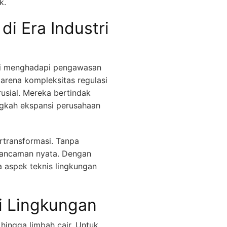
k.
i Era Industri
kini menghadapi pengawasan
karena kompleksitas regulasi
usial. Mereka bertindak
ngkah ekspansi perusahaan
transformasi. Tanpa
i ancaman nyata. Dengan
a aspek teknis lingkungan
i Lingkungan
 hingga limbah cair. Untuk