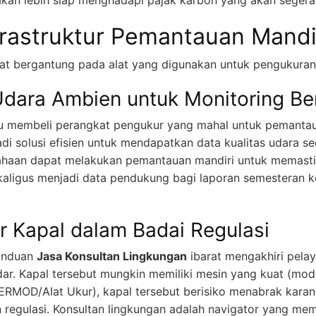
kan lebih siap menghadapi pajak karbon yang akan segera 
frastruktur Pemantauan Mandi
gat bergantung pada alat yang digunakan untuk pengukuran
Udara Ambien untuk Monitoring Be
u membeli perangkat pengukur yang mahal untuk pemantau
i solusi efisien untuk mendapatkan data kualitas udara se
usahaan dapat melakukan pemantauan mandiri untuk memastik
aligus menjadi data pendukung bagi laporan semesteran k
r Kapal dalam Badai Regulasi
panduan
Jasa Konsultan Lingkungan
ibarat mengakhiri pelay
dar. Kapal tersebut mungkin memiliki mesin yang kuat (mod
AERMOD/Alat Ukur), kapal tersebut berisiko menabrak kara
n regulasi. Konsultan lingkungan adalah navigator yang mem