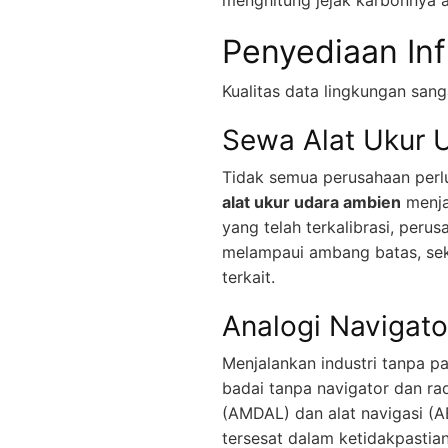
menghitung jejak karbonnya a
Penyediaan In
Kualitas data lingkungan san
Sewa Alat Ukur 
Tidak semua perusahaan perl
alat ukur udara ambien
menjad
yang telah terkalibrasi, per
melampaui ambang batas, sek
terkait.
Analogi Navigato
Menjalankan industri tanpa 
badai tanpa navigator dan ra
(AMDAL) dan alat navigasi (
tersesat dalam ketidakpastia