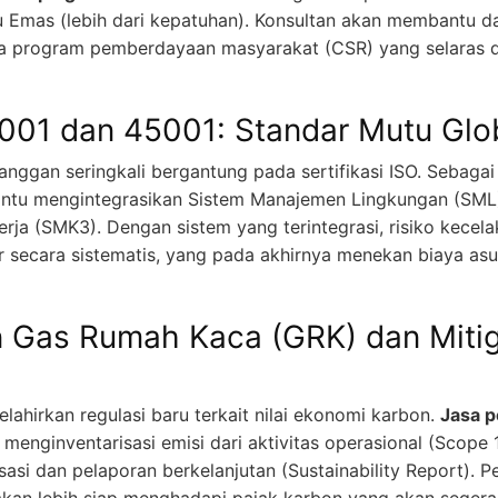
u Emas (lebih dari kepatuhan). Konsultan akan membantu dal
ga program pemberdayaan masyarakat (CSR) yang selaras 
4001 dan 45001: Standar Mutu Glo
anggan seringkali bergantung pada sertifikasi ISO. Sebaga
antu mengintegrasikan Sistem Manajemen Lingkungan (SM
rja (SMK3). Dengan sistem yang terintegrasi, risiko kecel
ir secara sistematis, yang pada akhirnya menekan biaya asu
n Gas Rumah Kaca (GRK) dan Miti
lahirkan regulasi baru terkait nilai ekonomi karbon.
Jasa 
nginventarisasi emisi dari aktivitas operasional (Scope 1,
sasi dan pelaporan berkelanjutan (Sustainability Report). 