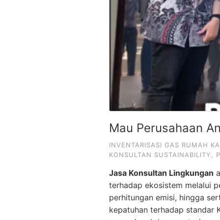
Mau Perusahaan And
INVENTARISASI GAS RUMAH K
KONSULTAN SUSTAINABILITY
,
Jasa Konsultan Lingkungan
a
terhadap ekosistem melalui
perhitungan emisi, hingga ser
kepatuhan terhadap standar K