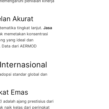
memengaruhi penilaian kinerja
lan Akurat
matika tingkat lanjut.
Jasa
uk memetakan konsentrasi
bong yang ideal dan
a. Data dari AERMOD
Internasional
adopsi standar global dan
kat Emas
adalah ajang prestisius dari
naik kelas dari peringkat