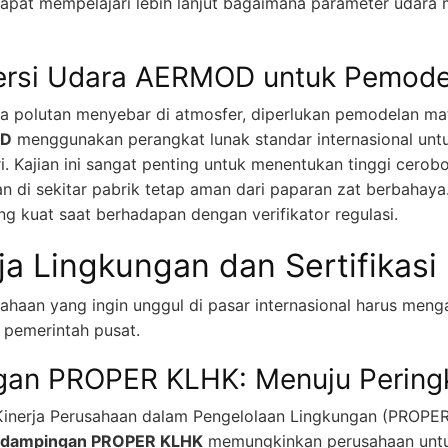
dapat mempelajari lebih lanjut bagaimana parameter udara 
persi Udara AERMOD untuk Pemode
 polutan menyebar di atmosfer, diperlukan pemodelan mate
OD
menggunakan perangkat lunak standar internasional unt
tri. Kajian ini sangat penting untuk menentukan tinggi cero
di sekitar pabrik tetap aman dari paparan zat berbahay
ng kuat saat berhadapan dengan verifikator regulasi.
ja Lingkungan dan Sertifikasi 
sahaan yang ingin unggul di pasar internasional harus meng
pemerintah pusat.
gan PROPER KLHK: Menuju Pering
Kinerja Perusahaan dalam Pengelolaan Lingkungan (PROPER) 
ndampingan PROPER KLHK
memungkinkan perusahaan untuk 