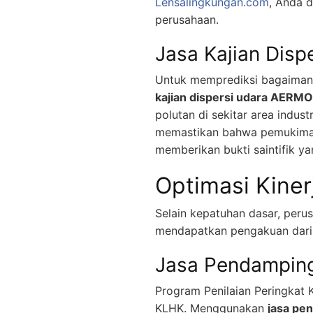
Lensalingkungan.com
, Anda 
perusahaan.
Jasa Kajian Dis
Untuk memprediksi bagaimana
kajian dispersi udara AERM
polutan di sekitar area indus
memastikan bahwa pemukiman 
memberikan bukti saintifik ya
Optimasi Kiner
Selain kepatuhan dasar, peru
mendapatkan pengakuan dari 
Jasa Pendampin
Program Penilaian Peringkat 
KLHK. Menggunakan
jasa pe