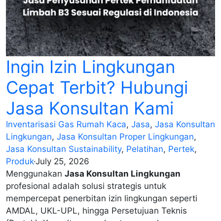
Ingin Izin Lingkungan
Cepat Terbit? Hubungi
Jasa Konsultan Kami
Inventarisasi Gas Rumah Kaca
,
Jasa
,
Jasa Konsultan
Lingkungan
,
Jasa Konsultan Proper Lingkungan
,
Jasa Konsultan Sustainability
,
Pelatihan
,
Pertek
,
Produk
·
July 25, 2026
Menggunakan
Jasa Konsultan Lingkungan
profesional adalah solusi strategis untuk
mempercepat penerbitan izin lingkungan seperti
AMDAL, UKL-UPL, hingga Persetujuan Teknis