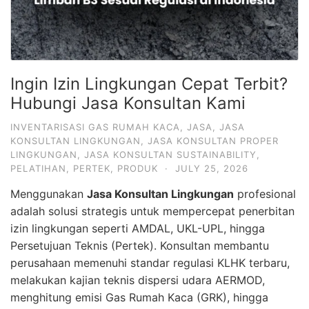
Ingin Izin Lingkungan Cepat Terbit?
Hubungi Jasa Konsultan Kami
INVENTARISASI GAS RUMAH KACA
,
JASA
,
JASA
KONSULTAN LINGKUNGAN
,
JASA KONSULTAN PROPER
LINGKUNGAN
,
JASA KONSULTAN SUSTAINABILITY
,
PELATIHAN
,
PERTEK
,
PRODUK
·
JULY 25, 2026
Menggunakan
Jasa Konsultan Lingkungan
profesional
adalah solusi strategis untuk mempercepat penerbitan
izin lingkungan seperti AMDAL, UKL-UPL, hingga
Persetujuan Teknis (Pertek). Konsultan membantu
perusahaan memenuhi standar regulasi KLHK terbaru,
melakukan kajian teknis dispersi udara AERMOD,
menghitung emisi Gas Rumah Kaca (GRK), hingga