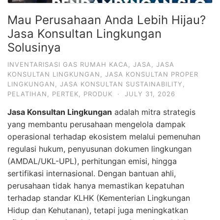
Mau Perusahaan Anda Lebih Hijau?
Jasa Konsultan Lingkungan
Solusinya
INVENTARISASI GAS RUMAH KACA
,
JASA
,
JASA
KONSULTAN LINGKUNGAN
,
JASA KONSULTAN PROPER
LINGKUNGAN
,
JASA KONSULTAN SUSTAINABILITY
,
PELATIHAN
,
PERTEK
,
PRODUK
·
JULY 31, 2026
Jasa Konsultan Lingkungan
adalah mitra strategis
yang membantu perusahaan mengelola dampak
operasional terhadap ekosistem melalui pemenuhan
regulasi hukum, penyusunan dokumen lingkungan
(AMDAL/UKL-UPL), perhitungan emisi, hingga
sertifikasi internasional. Dengan bantuan ahli,
perusahaan tidak hanya memastikan kepatuhan
terhadap standar KLHK (Kementerian Lingkungan
Hidup dan Kehutanan), tetapi juga meningkatkan