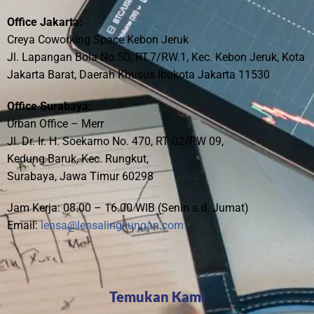
Office Jakarta:
Creya Coworking Space Kebon Jeruk
Jl. Lapangan Bola No.5D, RT.7/RW.1, Kec. Kebon Jeruk, Kota
Jakarta Barat, Daerah Khusus Ibukota Jakarta 11530
Office Surabaya:
Urban Office – Merr
Jl. Dr. Ir. H. Soekarno No. 470, RT 02/RW 09,
Kedung Baruk, Kec. Rungkut,
Surabaya, Jawa Timur 60298
Jam Kerja: 08.00 – 16.00 WIB (Senin s.d. Jumat)
Email:
lensa@lensalingkungan.com
Temukan Kami