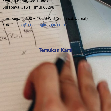
Kedung Baruk, Kec. Rungkut,
Surabaya, Jawa Timur 60298
Jam Kerja: 08.00 – 16.00 WIB (Senin s.d. Jumat)
Email:
lensa@lensalingkungan.com
Temukan Kami