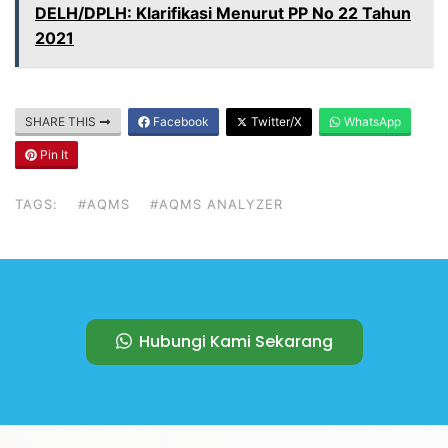
DELH/DPLH: Klarifikasi Menurut PP No 22 Tahun
2021
SHARE THIS
Facebook
Twitter/X
WhatsApp
Pin It
TAGS:
#AQMS
#AQMS ANALYZER
Hubungi Kami Sekarang