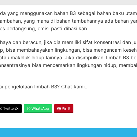
, ada yang menggunakan bahan B3 sebagai bahan baku uta
tambahan, yang mana di bahan tambahannya ada bahan y
 berlangsung, emisi pasti dihasilkan.
aya dan beracun, jika dia memiliki sifat konsentrasi dan
up, bisa membahayakan lingkungan, bisa mengancam kese
au makhluk hidup lainnya. Jika disimpulkan, limbah B3 bera
t konsentrasinya bisa mencemarkan lingkungan hidup, mem
i pengelolaan limbah B3? Chat kami..
Twitter/X
WhatsApp
Pin It