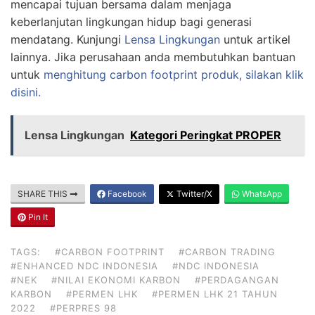
mencapai tujuan bersama dalam menjaga
keberlanjutan lingkungan hidup bagi generasi
mendatang. Kunjungi
Lensa Lingkungan
untuk artikel
lainnya. Jika perusahaan anda membutuhkan bantuan
untuk
menghitung carbon footprint produk, silakan klik
disini.
Lensa Lingkungan
Kategori Peringkat PROPER
SHARE THIS
Facebook
Twitter/X
WhatsApp
Pin It
TAGS:
#CARBON FOOTPRINT
#CARBON TRADING
#ENHANCED NDC INDONESIA
#NDC INDONESIA
#NEK
#NILAI EKONOMI KARBON
#PERDAGANGAN
KARBON
#PERMEN LHK
#PERMEN LHK 21 TAHUN
2022
#PERPRES 98