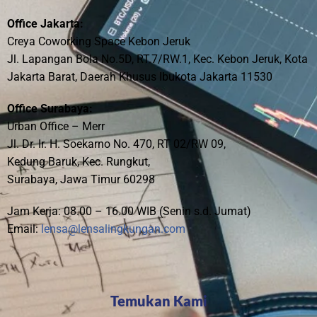
Office Jakarta:
Creya Coworking Space Kebon Jeruk
Jl. Lapangan Bola No.5D, RT.7/RW.1, Kec. Kebon Jeruk, Kota
Jakarta Barat, Daerah Khusus Ibukota Jakarta 11530
Office Surabaya:
Urban Office – Merr
Jl. Dr. Ir. H. Soekarno No. 470, RT 02/RW 09,
Kedung Baruk, Kec. Rungkut,
Surabaya, Jawa Timur 60298
Jam Kerja: 08.00 – 16.00 WIB (Senin s.d. Jumat)
Email:
lensa@lensalingkungan.com
Temukan Kami