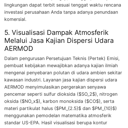
lingkungan dapat terbit sesuai tenggat waktu rencana
investasi perusahaan Anda tanpa adanya penundaan
komersial.
5. Visualisasi Dampak Atmosferik
Melalui Jasa Kajian Dispersi Udara
AERMOD
Dalam pengurusan Persetujuan Teknis (Pertek) Emisi,
pembuat kebijakan mewajibkan adanya kajian ilmiah
mengenai penyebaran polutan di udara ambien sekitar
kawasan industri. Layanan jasa kajian dispersi udara
AERMOD menyimulasikan pergerakan senyawa
pencemar seperti sulfur dioksida ($SO_2$), nitrogen
oksida ($NO_x$), karbon monoksida ($CO$), serta
materi partikulat halus ($PM_{2.5}$ dan $PM_{10}$)
menggunakan pemodelan matematika atmosferik
standar US-EPA. Hasil visualisasi berupa kontur