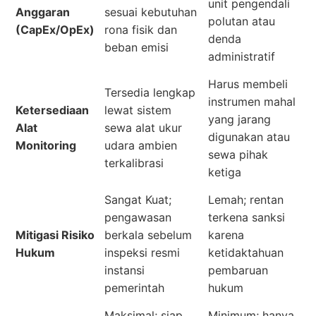
unit pengendali
Anggaran
sesuai kebutuhan
polutan atau
(CapEx/OpEx)
rona fisik dan
denda
beban emisi
administratif
Harus membeli
Tersedia lengkap
instrumen mahal
Ketersediaan
lewat sistem
yang jarang
Alat
sewa alat ukur
digunakan atau
Monitoring
udara ambien
sewa pihak
terkalibrasi
ketiga
Sangat Kuat;
Lemah; rentan
pengawasan
terkena sanksi
Mitigasi Risiko
berkala sebelum
karena
Hukum
inspeksi resmi
ketidaktahuan
instansi
pembaruan
pemerintah
hukum
Maksimal; siap
Minimum; hanya