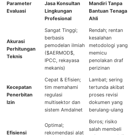
Parameter
Jasa Konsultan
Mandiri Tanpa
Evaluasi
Lingkungan
Bantuan Tenaga
Profesional
Ahli
Sangat Tinggi;
Rendah; rentan
berbasis
kesalahan
Akurasi
pemodelan ilmiah
metodologi yang
Perhitungan
($AERMOD$,
memicu
Teknis
IPCC, rekayasa
penolakan draf
mekanis)
perizinan
Cepat & Efisien;
Lambat; sering
Kecepatan
tim memahami
tertunda akibat
Penerbitan
regulasi
proses revisi
Izin
multisektor dan
dokumen yang
sistem Amdalnet
berulang-ulang
Boros; risiko
Optimal;
salah membeli
Efisiensi
rekomendasi alat