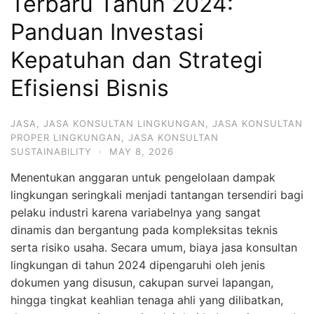
Terbaru Tahun 2024:
Panduan Investasi
Kepatuhan dan Strategi
Efisiensi Bisnis
JASA
,
JASA KONSULTAN LINGKUNGAN
,
JASA KONSULTAN
PROPER LINGKUNGAN
,
JASA KONSULTAN
SUSTAINABILITY
·
MAY 8, 2026
Menentukan anggaran untuk pengelolaan dampak
lingkungan seringkali menjadi tantangan tersendiri bagi
pelaku industri karena variabelnya yang sangat
dinamis dan bergantung pada kompleksitas teknis
serta risiko usaha. Secara umum, biaya jasa konsultan
lingkungan di tahun 2024 dipengaruhi oleh jenis
dokumen yang disusun, cakupan survei lapangan,
hingga tingkat keahlian tenaga ahli yang dilibatkan,