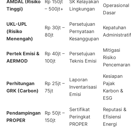
AMDAL (Risiko
Rp 150jt
SK Kelayakan
Operasional
Tinggi)
– 500jt+
Lingkungan
Dasar
UKL-UPL
Persetujuan
Rp 30jt –
Kepatuhan
(Risiko
Pernyataan
80jt
Administrati
Menengah)
Kesanggupan
Mitigasi
Pertek Emisi &
Rp 40jt –
Persetujuan
Risiko
AERMOD
100jt
Teknis Emisi
Pencemaran
Kesiapan
Laporan
Perhitungan
Rp 25jt –
Pajak
Inventarisasi
GRK (Carbon)
75jt
Karbon &
Emisi
ESG
Sertifikat
Reputasi &
Pendampingan
Rp 50jt –
Peringkat
Efisiensi
PROPER
150jt
PROPER
Energi