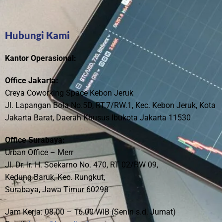
Hubungi Kami
Kantor Operasional:
Office Jakarta:
Creya Coworking Space Kebon Jeruk
Jl. Lapangan Bola No.5D, RT.7/RW.1, Kec. Kebon Jeruk, Kota
Jakarta Barat, Daerah Khusus Ibukota Jakarta 11530
Office Surabaya:
Urban Office – Merr
Jl. Dr. Ir. H. Soekarno No. 470, RT 02/RW 09,
Kedung Baruk, Kec. Rungkut,
Surabaya, Jawa Timur 60298
Jam Kerja: 08.00 – 16.00 WIB (Senin s.d. Jumat)