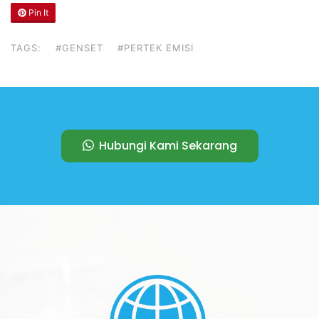
Pin It
TAGS:
#GENSET
#PERTEK EMISI
Hubungi Kami Sekarang