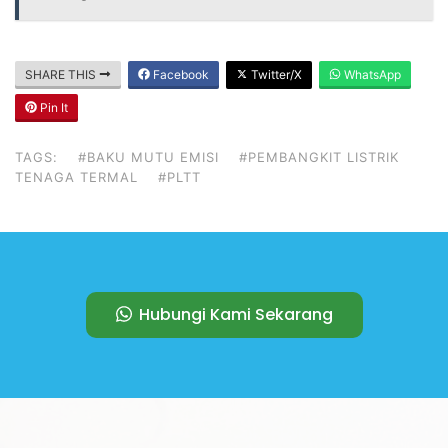
SHARE THIS
Facebook
Twitter/X
WhatsApp
Pin It
TAGS:
#BAKU MUTU EMISI
#PEMBANGKIT LISTRIK
TENAGA TERMAL
#PLTT
Hubungi Kami Sekarang