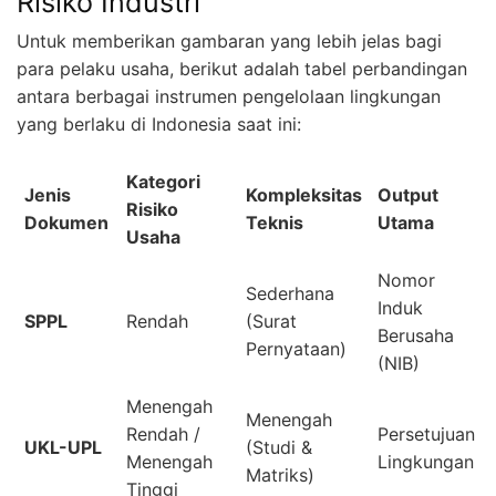
Risiko Industri
Untuk memberikan gambaran yang lebih jelas bagi
para pelaku usaha, berikut adalah tabel perbandingan
antara berbagai instrumen pengelolaan lingkungan
yang berlaku di Indonesia saat ini:
Kategori
Jenis
Kompleksitas
Output
Risiko
Dokumen
Teknis
Utama
Usaha
Nomor
Sederhana
Induk
SPPL
Rendah
(Surat
Berusaha
Pernyataan)
(NIB)
Menengah
Menengah
Rendah /
Persetujuan
UKL-UPL
(Studi &
Menengah
Lingkungan
Matriks)
Tinggi