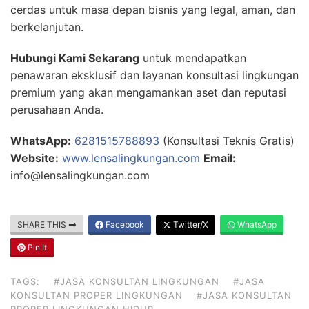
cerdas untuk masa depan bisnis yang legal, aman, dan
berkelanjutan.
Hubungi Kami Sekarang
untuk mendapatkan
penawaran eksklusif dan layanan konsultasi lingkungan
premium yang akan mengamankan aset dan reputasi
perusahaan Anda.
WhatsApp:
6281515788893
(Konsultasi Teknis Gratis)
Website:
www.lensalingkungan.com
Email:
info@lensalingkungan.com
SHARE THIS
Facebook
Twitter/X
WhatsApp
Pin It
TAGS:
#JASA KONSULTAN LINGKUNGAN
#JASA
KONSULTAN PROPER LINGKUNGAN
#JASA KONSULTAN
PROPER LINGKUNGAN HIDUP