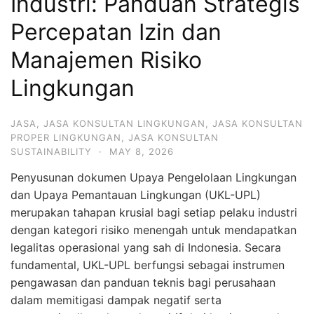
Industri: Panduan Strategis
Percepatan Izin dan
Manajemen Risiko
Lingkungan
JASA
,
JASA KONSULTAN LINGKUNGAN
,
JASA KONSULTAN
PROPER LINGKUNGAN
,
JASA KONSULTAN
SUSTAINABILITY
·
MAY 8, 2026
Penyusunan dokumen Upaya Pengelolaan Lingkungan
dan Upaya Pemantauan Lingkungan (UKL-UPL)
merupakan tahapan krusial bagi setiap pelaku industri
dengan kategori risiko menengah untuk mendapatkan
legalitas operasional yang sah di Indonesia. Secara
fundamental, UKL-UPL berfungsi sebagai instrumen
pengawasan dan panduan teknis bagi perusahaan
dalam memitigasi dampak negatif serta