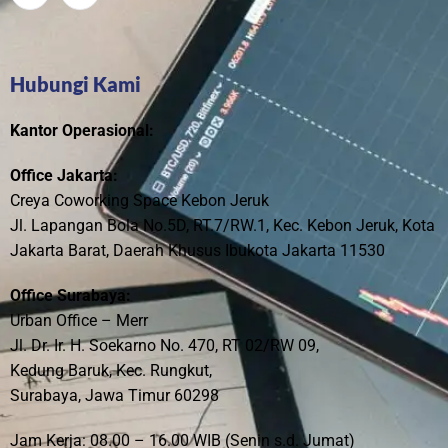
Hubungi Kami
Kantor Operasional:
Office Jakarta:
Creya Coworking Space Kebon Jeruk
Jl. Lapangan Bola No.5D, RT.7/RW.1, Kec. Kebon Jeruk, Kota
Jakarta Barat, Daerah Khusus Ibukota Jakarta 11530
Office Surabaya:
Urban Office – Merr
Jl. Dr. Ir. H. Soekarno No. 470, RT 02/RW 09,
Kedung Baruk, Kec. Rungkut,
Surabaya, Jawa Timur 60298
Jam Kerja: 08.00 – 16.00 WIB (Senin s.d. Jumat)