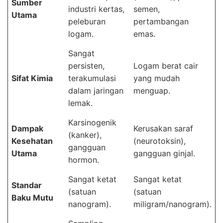
Sumber
industri kertas,
semen,
Utama
peleburan
pertambangan
logam.
emas.
Sangat
persisten,
Logam berat cair
Sifat Kimia
terakumulasi
yang mudah
dalam jaringan
menguap.
lemak.
Karsinogenik
Dampak
Kerusakan saraf
(kanker),
Kesehatan
(neurotoksin),
gangguan
Utama
gangguan ginjal.
hormon.
Sangat ketat
Sangat ketat
Standar
(satuan
(satuan
Baku Mutu
nanogram).
miligram/nanogram).