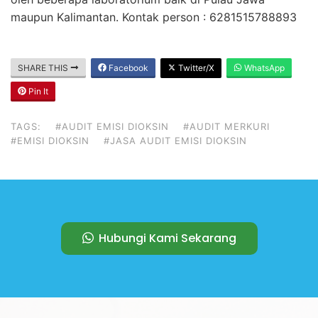
maupun Kalimantan. Kontak person : 6281515788893
SHARE THIS
Facebook
Twitter/X
WhatsApp
Pin It
TAGS:
#AUDIT EMISI DIOKSIN
#AUDIT MERKURI
#EMISI DIOKSIN
#JASA AUDIT EMISI DIOKSIN
Hubungi Kami Sekarang