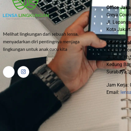
Office Jaka
Creya Cowo
Jl. Lapanga
Kota Jakart
Melihat lingkungan dari sebuah lensa,
menyadarkan diri pentingnya menjaga
Office Sura
lingkungan untuk anak cucu kita
Urban Offic
Jl. Dr. Ir. 
Kedung Baru
Surabaya, 
Jam Kerja: 
Email:
lens