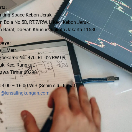
rta:
rking Space Kebon Jeruk
n Bola No.5D, RT.7/RW.1, Kec. Kebon Jeruk,
a Barat, Daerah Khusus Ibukota Jakarta 11530
baya:
e – Merr
H. Soekarno No. 470, RT 02/RW 09,
k, Kec. Rungkut,
Jawa Timur 60298
08.00 – 16.00 WIB (Senin s.d. Jumat)
a@lensalingkungan.com