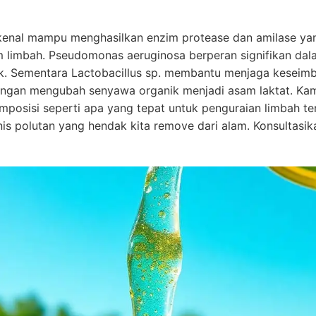
s dikenal mampu menghasilkan enzim protease dan amilase y
m limbah. Pseudomonas aeruginosa berperan signifikan da
. Sementara Lactobacillus sp. membantu menjaga keseim
ngan mengubah senyawa organik menjadi asam laktat. Ka
omposisi seperti apa yang tepat untuk penguraian limbah t
is polutan yang hendak kita remove dari alam. Konsultasi