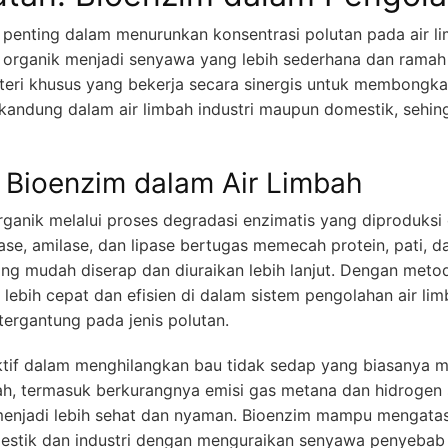
enting dalam menurunkan konsentrasi polutan pada air l
 organik menjadi senyawa yang lebih sederhana dan ramah
ri khusus yang bekerja secara sinergis untuk membongkar
kandung dalam air limbah industri maupun domestik, sehing
 Bioenzim dalam Air Limbah
anik melalui proses degradasi enzimatis yang diproduksi 
ease, amilase, dan lipase bertugas memecah protein, pati, 
ang mudah diserap dan diuraikan lebih lanjut. Dengan metode 
 lebih cepat dan efisien di dalam sistem pengolahan air lim
ergantung pada jenis polutan.
ktif dalam menghilangkan bau tidak sedap yang biasanya 
ah, termasuk berkurangnya emisi gas metana dan hidrogen 
 menjadi lebih sehat dan nyaman. Bioenzim mampu mengata
stik dan industri dengan menguraikan senyawa penyebab 