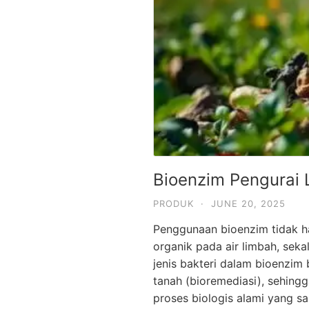
Bioenzim Pengurai
PRODUK
·
JUNE 20, 2025
Penggunaan bioenzim tidak h
organik pada air limbah, se
jenis bakteri dalam bioenzim
tanah (bioremediasi), sehing
proses biologis alami yang s