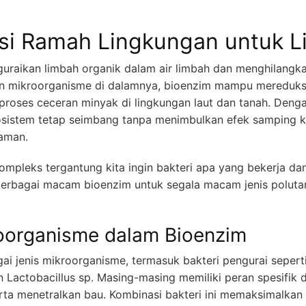
usi Ramah Lingkungan untuk 
guraikan limbah organik dalam air limbah dan menghilangk
n mikroorganisme di dalamnya, bioenzim mampu mereduks
oses ceceran minyak di lingkungan laut dan tanah. Deng
stem tetap seimbang tanpa menimbulkan efek samping kim
 aman.
pleks tergantung kita ingin bakteri apa yang bekerja dan 
berbagai macam bioenzim untuk segala macam jenis polutan
roorganisme dalam Bioenzim
jenis mikroorganisme, termasuk bakteri pengurai seperti B
 Lactobacillus sp. Masing-masing memiliki peran spesifik
ta menetralkan bau. Kombinasi bakteri ini memaksimalkan 