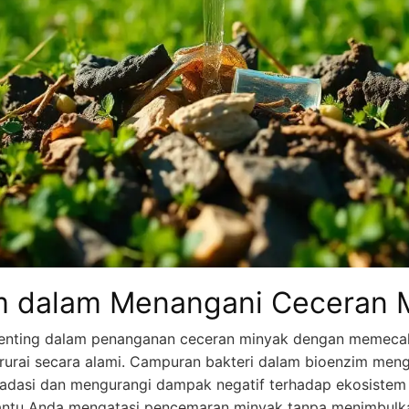
m dalam Menangani Ceceran 
enting dalam penanganan ceceran minyak dengan memecah
urai secara alami. Campuran bakteri dalam bioenzim meng
dasi dan mengurangi dampak negatif terhadap ekosistem 
tu Anda mengatasi pencemaran minyak tanpa menimbulkan