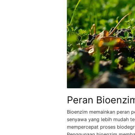
Peran Bioenzi
Bioenzim memainkan peran p
senyawa yang lebih mudah ter
mempercepat proses biodegra
Penggunaan bioenzim memban