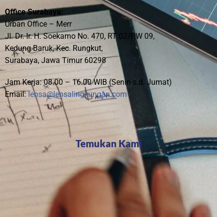
Office Surabaya:
Urban Office – Merr
Jl. Dr. Ir. H. Soekarno No. 470, RT 02/RW 09,
Kedung Baruk, Kec. Rungkut,
Surabaya, Jawa Timur 60298
Jam Kerja: 08.00 – 16.00 WIB (Senin s.d. Jumat)
Email:
lensa@lensalingkungan.com
Temukan Kami