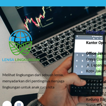
Hubungi
Kantor Oper
Office Jaka
Creya Cowo
Jl. Lapanga
Kota Jakart
Melihat lingkungan dari sebuah lensa,
menyadarkan diri pentingnya menjaga
Office Sura
lingkungan untuk anak cucu kita
Urban Offic
Jl. Dr. Ir. 
Kedung Baru
Surabaya, 