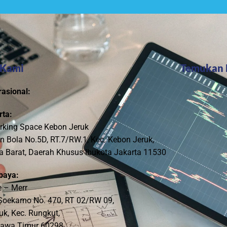
 Kami
Temukan 
asional:
rta:
rking Space Kebon Jeruk
n Bola No.5D, RT.7/RW.1, Kec. Kebon Jeruk,
a Barat, Daerah Khusus Ibukota Jakarta 11530
baya:
e – Merr
H. Soekarno No. 470, RT 02/RW 09,
k, Kec. Rungkut,
Jawa Timur 60298