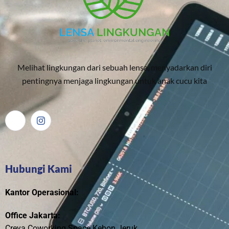
Melihat lingkungan dari sebuah lensa, menyadarkan diri
pentingnya menjaga lingkungan untuk anak cucu kita
Hubungi Kami
Kantor Operasional:
Office Jakarta:
Creya Coworking Space Kebon Jeruk