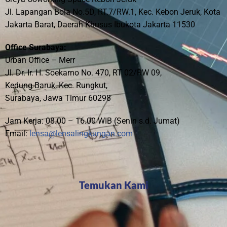
Jl. Lapangan Bola No.5D, RT.7/RW.1, Kec. Kebon Jeruk, Kota
Jakarta Barat, Daerah Khusus Ibukota Jakarta 11530
Office Surabaya:
Urban Office – Merr
Jl. Dr. Ir. H. Soekarno No. 470, RT 02/RW 09,
Kedung Baruk, Kec. Rungkut,
Surabaya, Jawa Timur 60298
Jam Kerja: 08.00 – 16.00 WIB (Senin s.d. Jumat)
Email:
lensa@lensalingkungan.com
Temukan Kami