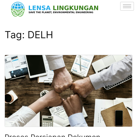
Tag:
DELH