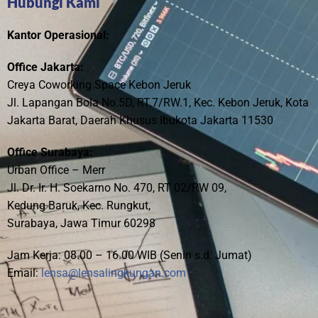
Hubungi Kami
Kantor Operasional:
Office Jakarta:
Creya Coworking Space Kebon Jeruk
Jl. Lapangan Bola No.5D, RT.7/RW.1, Kec. Kebon Jeruk, Kota
Jakarta Barat, Daerah Khusus Ibukota Jakarta 11530
Office Surabaya:
Urban Office – Merr
Jl. Dr. Ir. H. Soekarno No. 470, RT 02/RW 09,
Kedung Baruk, Kec. Rungkut,
Surabaya, Jawa Timur 60298
Jam Kerja: 08.00 – 16.00 WIB (Senin s.d. Jumat)
Email:
lensa@lensalingkungan.com