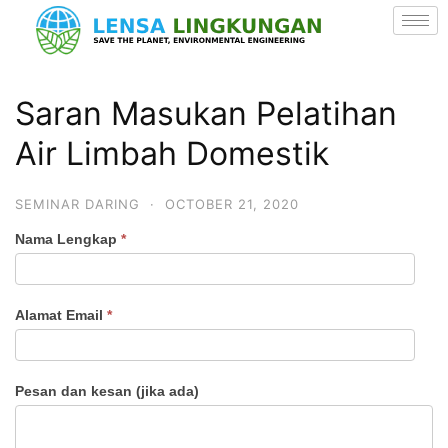
Saran Masukan Pelatihan
Air Limbah Domestik
SEMINAR DARING
·
OCTOBER 21, 2020
Nama Lengkap
*
Saran
Masukan
Kursus
Alamat Email
*
Pengolahan
Air
Pesan dan kesan (jika ada)
Limbah