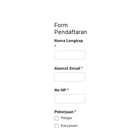
Form
Pendaftaran
Nama Lengkap
Pemesanan
*
Rekaman
Webinar
Alamat Email
*
Amdal
Terintegrasi
No HP
*
Pekerjaan
*
Pelajar
Karyawan