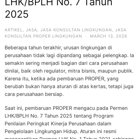
LHK/BPLH No. 7 Tahun
2025
ARTIKEL
,
JASA
,
JASA KONSULTAN LINGKUNGAN
,
JASA
KONSULTAN PROPER LINGKUNGAN
·
MARCH 13, 2026
Beberapa tahun terakhir, urusan lingkungan di
perusahaan tidak lagi dipandang sebagai pelengkap. Ia
semakin sering menjadi bagian dari cara perusahaan
dinilai, baik oleh regulator, mitra bisnis, maupun publik.
Karena itu, ketika ada pembaruan PROPER, yang
berubah bukan hanya aturan di atas kertas, tetapi juga
cara perusahaan bersiap.
Saat ini, pembaruan PROPER mengacu pada Permen
LHK/BPLH No. 7 Tahun 2025 tentang Program
Penilaian Peringkat Kinerja Perusahaan dalam
Pengelolaan Lingkungan Hidup. Aturan ini resmi
menggantikan Permen LHK No. 1 Tahun 2021, sehingga