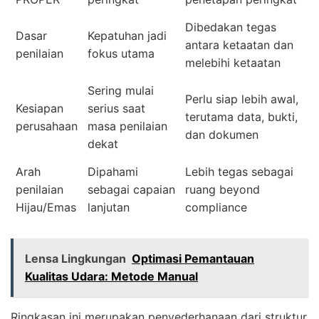
Dibedakan tegas
Dasar
Kepatuhan jadi
antara ketaatan dan
penilaian
fokus utama
melebihi ketaatan
Sering mulai
Perlu siap lebih awal,
Kesiapan
serius saat
terutama data, bukti,
perusahaan
masa penilaian
dan dokumen
dekat
Arah
Dipahami
Lebih tegas sebagai
penilaian
sebagai capaian
ruang beyond
Hijau/Emas
lanjutan
compliance
Lensa Lingkungan
Optimasi Pemantauan
Kualitas Udara: Metode Manual
Ringkasan ini merupakan penyederhanaan dari struktur