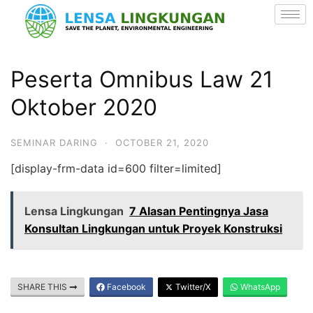
Peserta Omnibus Law 21
Oktober 2020
SEMINAR DARING
·
OCTOBER 21, 2020
[display-frm-data id=600 filter=limited]
Lensa Lingkungan
7 Alasan Pentingnya Jasa
Konsultan Lingkungan untuk Proyek Konstruksi
SHARE THIS
Facebook
Twitter/X
WhatsApp