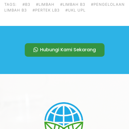
TAGS:
#B3
#LIMBAH
#LIMBAH B3
#PENGELOLAAN
LIMBAH B3
#PERTEK LB3
#UKL UPL
Hubungi Kami Sekarang