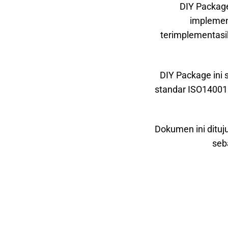
DIY Packag
implemen
terimplementasik
DIY Package ini
standar ISO14001:
Dokumen ini dituj
seb