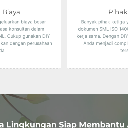
 Biaya
Pihak
geluarkan biaya besar
Banyak pihak ketiga
asa konsultan dalam
dokumen SML ISO 14001
L. Cukup gunakan DIY
kerja sama. Dengan DIY
ikan dengan perusahaan
Anda menjadi compl
da
ter
a Lingkungan Siap Membantu