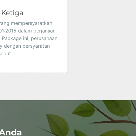
 Ketiga
 yang mempersyaratkan
:2015 dalam perjanjian
 Package ini, perusahaan
y dengan persyaratan
sebut
 Anda