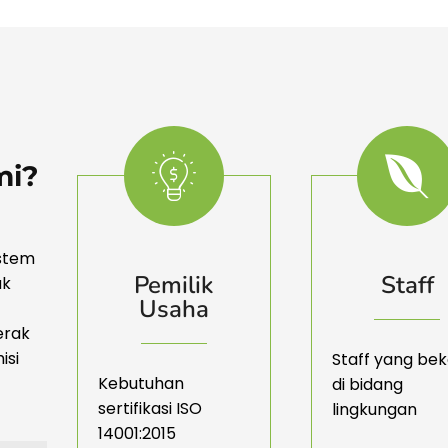
mi?
istem
Pemilik
Staff
ak
Usaha
erak
isi
Staff yang bek
Kebutuhan
di bidang
sertifikasi ISO
lingkungan
14001:2015