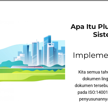
Apa Itu Pl
Sis
Implemen
Kita semua tah
dokumen ling
dokumen tersebut
pada ISO:14001:
penyusunannya