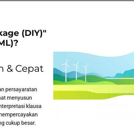
kage (DIY)"
ML)?
h & Cepat
an persayaratan
saat menyusun
terpretasi klausa
gi mempercayakan
g cukup besar.