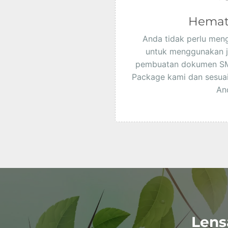
Hemat
Anda tidak perlu men
untuk menggunakan j
pembuatan dokumen SM
Package kami dan sesua
An
Lens