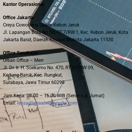
Kantor Operasional:
Office Jakarta:
Creya Coworking Space Kebon Jeruk
Jl. Lapangan Bola No.5D, RT.7/RW.1, Kec. Kebon Jeruk, Kota
Jakarta Barat, Daerah Khusus Ibukota Jakarta 11530
Office Surabaya:
Urban Office – Merr
Jl. Dr. Ir. H. Soekarno No. 470, RT 02/RW 09,
Kedung Baruk, Kec. Rungkut,
Surabaya, Jawa Timur 60298
Jam Kerja: 08.00 – 16.00 WIB (Senin s.d. Jumat)
Email:
lensa@lensalingkungan.com