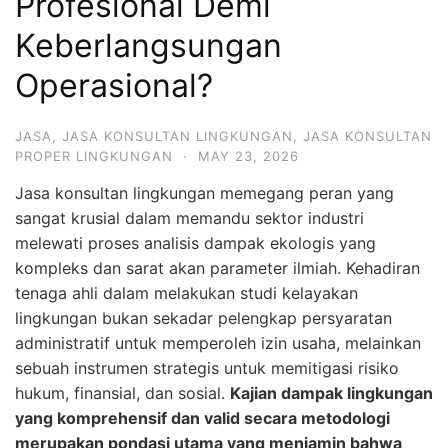
Profesional Demi
Keberlangsungan
Operasional?
JASA
,
JASA KONSULTAN LINGKUNGAN
,
JASA KONSULTAN
PROPER LINGKUNGAN
·
MAY 23, 2026
Jasa konsultan lingkungan memegang peran yang
sangat krusial dalam memandu sektor industri
melewati proses analisis dampak ekologis yang
kompleks dan sarat akan parameter ilmiah. Kehadiran
tenaga ahli dalam melakukan studi kelayakan
lingkungan bukan sekadar pelengkap persyaratan
administratif untuk memperoleh izin usaha, melainkan
sebuah instrumen strategis untuk memitigasi risiko
hukum, finansial, dan sosial.
Kajian dampak lingkungan
yang komprehensif dan valid secara metodologi
merupakan pondasi utama yang menjamin bahwa