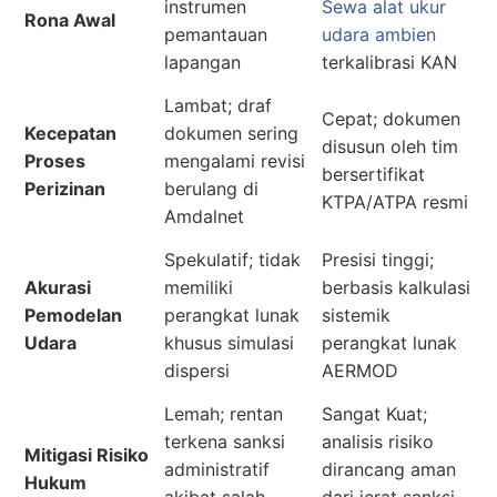
instrumen
Sewa alat ukur
Rona Awal
pemantauan
udara ambien
lapangan
terkalibrasi KAN
Lambat; draf
Cepat; dokumen
Kecepatan
dokumen sering
disusun oleh tim
Proses
mengalami revisi
bersertifikat
Perizinan
berulang di
KTPA/ATPA resmi
Amdalnet
Spekulatif; tidak
Presisi tinggi;
Akurasi
memiliki
berbasis kalkulasi
Pemodelan
perangkat lunak
sistemik
Udara
khusus simulasi
perangkat lunak
dispersi
AERMOD
Lemah; rentan
Sangat Kuat;
terkena sanksi
analisis risiko
Mitigasi Risiko
administratif
dirancang aman
Hukum
akibat salah
dari jerat sanksi