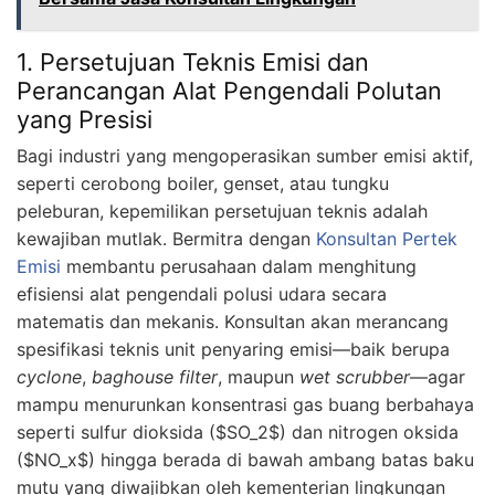
1. Persetujuan Teknis Emisi dan
Perancangan Alat Pengendali Polutan
yang Presisi
Bagi industri yang mengoperasikan sumber emisi aktif,
seperti cerobong boiler, genset, atau tungku
peleburan, kepemilikan persetujuan teknis adalah
kewajiban mutlak. Bermitra dengan
Konsultan Pertek
Emisi
membantu perusahaan dalam menghitung
efisiensi alat pengendali polusi udara secara
matematis dan mekanis. Konsultan akan merancang
spesifikasi teknis unit penyaring emisi—baik berupa
cyclone
,
baghouse filter
, maupun
wet scrubber
—agar
mampu menurunkan konsentrasi gas buang berbahaya
seperti sulfur dioksida ($SO_2$) dan nitrogen oksida
($NO_x$) hingga berada di bawah ambang batas baku
mutu yang diwajibkan oleh kementerian lingkungan