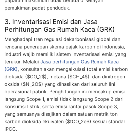
paparan maksimum tidak berada di wilayah
pemukiman padat penduduk.
3. Inventarisasi Emisi dan Jasa
Perhitungan Gas Rumah Kaca (GRK)
Menghadapi tren regulasi dekarbonisasi global dan
rencana penerapan skema pajak karbon di Indonesia,
industri wajib memiliki sistem inventarisasi emisi yang
terukur. Melalui
Jasa perhitungan Gas Rumah Kaca
(GRK)
, konsultan akan mengalkulasi total emisi karbon
dioksida ($CO_2$), metana ($CH_4$), dan dinitrogen
oksida ($N_2O$) yang dihasilkan dari seluruh lini
operasional pabrik. Penghitungan ini mencakup emisi
langsung Scope 1, emisi tidak langsung Scope 2 dari
konsumsi listrik, serta emisi rantai pasok Scope 3,
yang semuanya disajikan dalam satuan metrik ton
karbon dioksida ekuivalen ($tCO_2e$) sesuai standar
IPCC.