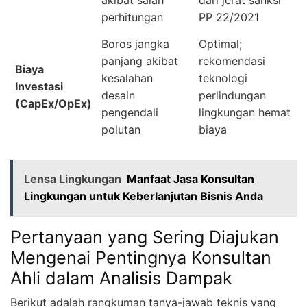
perhitungan
PP 22/2021
Boros jangka
Optimal;
panjang akibat
rekomendasi
Biaya
kesalahan
teknologi
Investasi
desain
perlindungan
(CapEx/OpEx)
pengendali
lingkungan hemat
polutan
biaya
Lensa Lingkungan
Manfaat Jasa Konsultan
Lingkungan untuk Keberlanjutan Bisnis Anda
Pertanyaan yang Sering Diajukan
Mengenai Pentingnya Konsultan
Ahli dalam Analisis Dampak
Berikut adalah rangkuman tanya-jawab teknis yang