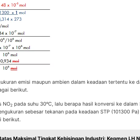
ngukuran emisi maupun ambien dalam keadaan tertentu ke d
gai berikut.
s NO
pada suhu 30ᵒC, lalu berapa hasil konversi ke dala
2
ngukuran sebesar tekanan pada keadaan STP (101300 Pa)
 berikut.
Batas Maksimal Tingkat Kebisingan Industri: Kepmen LH 