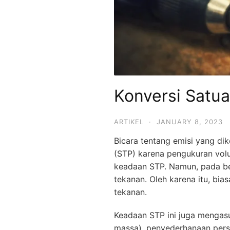
Konversi Satu
ARTIKEL
·
JANUARY 8, 2023
Bicara tentang emisi yang di
(STP) karena pengukuran vol
keadaan STP. Namun, pada be
tekanan. Oleh karena itu, bi
tekanan.
Keadaan STP ini juga mengas
massa), penyederhanaan persa