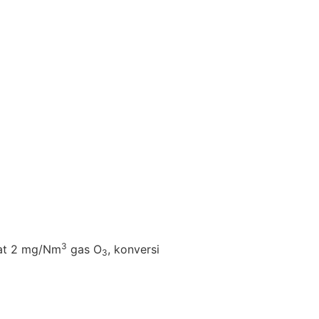
3
at 2 mg/Nm
gas O
, konversi
3