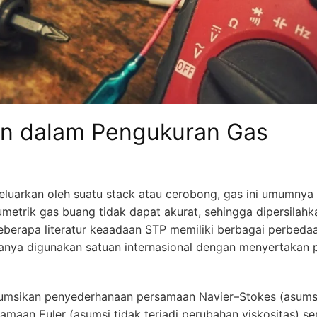
an dalam Pengukuran Gas
keluarkan oleh suatu stack atau cerobong, gas ini umumnya
umetrik gas buang tidak dapat akurat, sehingga dipersila
berapa literatur keaadaan STP memiliki berbagai perbedaa
asanya digunakan satuan internasional dengan menyertakan
umsikan penyederhanaan persamaan Navier–Stokes (asumsi 
maan Euler (asumsi tidak terjadi perubahan viskositas) se