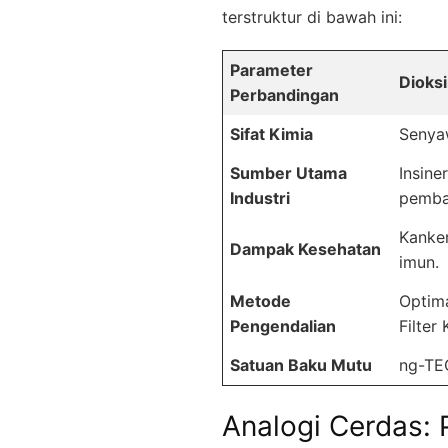
terstruktur di bawah ini:
Parameter
Dioks
Perbandingan
Sifat Kimia
Senya
Sumber Utama
Insine
Industri
pembak
Kanker
Dampak Kesehatan
imun.
Metode
Optim
Pengendalian
Filter
Satuan Baku Mutu
ng-TE
Analogi Cerdas: