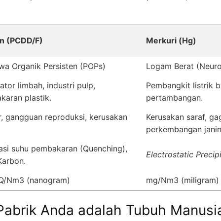
in (PCDD/F)
Merkuri (Hg)
wa Organik Persisten (POPs)
Logam Berat (Neuro
rator limbah, industri pulp,
Pembangkit listrik b
aran plastik.
pertambangan.
, gangguan reproduksi, kerusakan
Kerusakan saraf, ga
perkembangan janin
asi suhu pembakaran (Quenching),
Electrostatic Precip
 Karbon.
Q/Nm3 (nanogram)
mg/Nm3 (miligram)
 Pabrik Anda adalah Tubuh Manusi