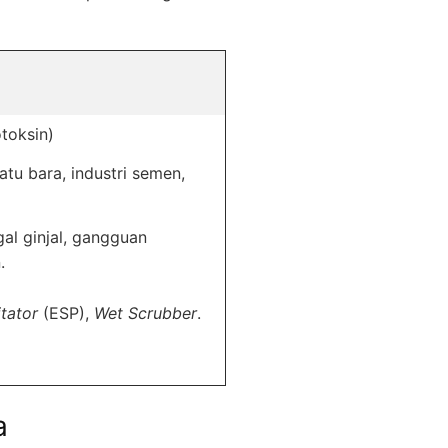
toksin)
atu bara, industri semen,
gal ginjal, gangguan
.
itator
(ESP),
Wet Scrubber
.
a