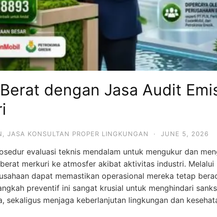
 Berat dengan Jasa Audit Emis
i
N
,
JASA KONSULTAN PROPER LINGKUNGAN
·
JUNE 5, 2026
osedur evaluasi teknis mendalam untuk mengukur dan men
erat merkuri ke atmosfer akibat aktivitas industri. Melal
rusahaan dapat memastikan operasional mereka tetap ber
ngkah preventif ini sangat krusial untuk menghindari sanksi
a, sekaligus menjaga keberlanjutan lingkungan dan kesehat