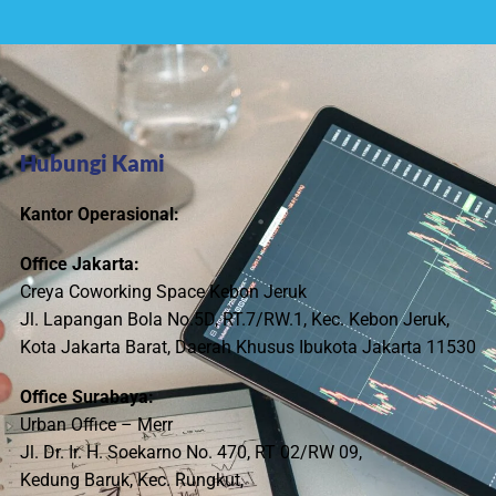
Hubungi Kami
Kantor Operasional:
Office Jakarta:
Creya Coworking Space Kebon Jeruk
Jl. Lapangan Bola No.5D, RT.7/RW.1, Kec. Kebon Jeruk,
Kota Jakarta Barat, Daerah Khusus Ibukota Jakarta 11530
Office Surabaya:
Urban Office – Merr
Jl. Dr. Ir. H. Soekarno No. 470, RT 02/RW 09,
Kedung Baruk, Kec. Rungkut,